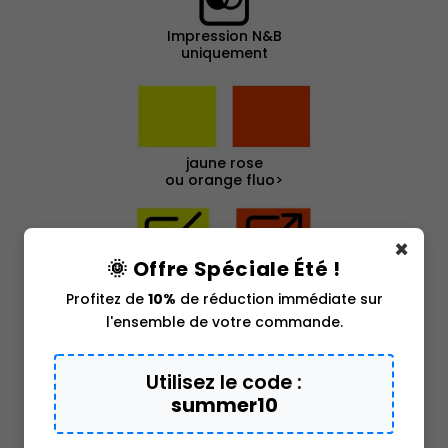
Impression N&B
uniquement
jaune rose
ou orange fluo>
×
🌞 Offre Spéciale Été !
autocollant usage
Profitez de
10%
de réduction immédiate sur
intérieur & extérieur
l'ensemble de votre commande.
Utilisez le code :
Livraison gratuite
summer10
en France et en Belgique
pour toutes les