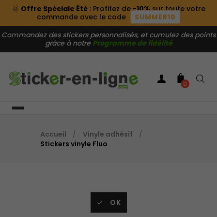
🌞
Offre Spéciale Été
: Profitez de
-10%
sur toute votre
commande avec le code
SUMMER10
Commandez des stickers personnalisés, et cumulez des points
grâce à notre
Programme de fidélité
0
Accueil
Vinyle adhésif
Stickers vinyle Fluo
OK
