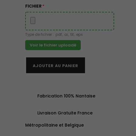
FICHIER
*
Type de fichier : .pdf, .ai, .tif, .eps
Voir le fichier uploadé
AJOUTER AU PANIER
Fabrication 100% Nantaise
Livraison Gratuite France
Métropolitaine et Belgique