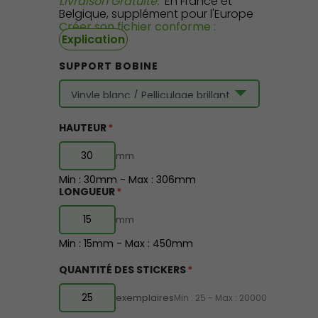
Livraison Gratuite:
En France et
Belgique, supplément pour l'Europe
Créer son fichier conforme :
Explication
SUPPORT BOBINE
HAUTEUR
*
mm
Min : 30mm - Max : 306mm
LONGUEUR
*
mm
Min : 15mm - Max : 450mm
QUANTITÉ DES STICKERS
*
exemplaires
Min : 25 - Max : 20000