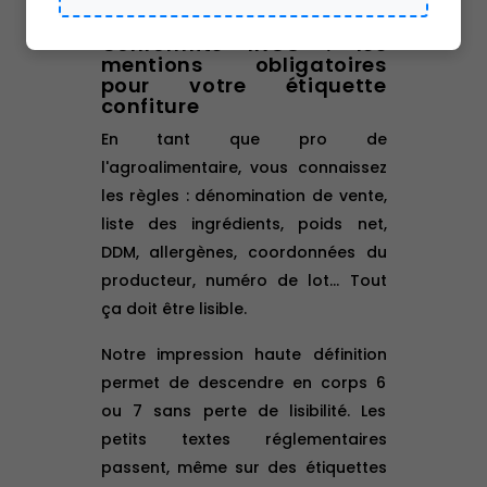
exemple.
Conformité INCO : les
mentions obligatoires
pour votre étiquette
confiture
En tant que pro de
l'agroalimentaire, vous connaissez
les règles : dénomination de vente,
liste des ingrédients, poids net,
DDM, allergènes, coordonnées du
producteur, numéro de lot... Tout
ça doit être lisible.
Notre impression haute définition
permet de descendre en corps 6
ou 7 sans perte de lisibilité. Les
petits textes réglementaires
passent, même sur des étiquettes