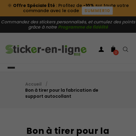
🌞
Offre Spéciale Été
: Profitez de
-10%
sur toute votre
commande avec le code
SUMMER10
Commandez des stickers personnalisés, et cumulez des points
grâce à notre
Programme de fidélité
0
Accueil
Bon à tirer pour la fabrication de
support autocollant
Bon à tirer pour la