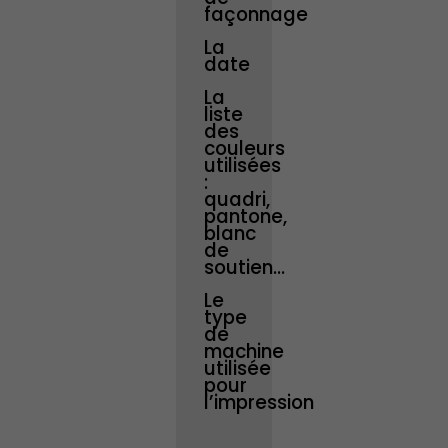
façonnage
La
date
La
liste
des
couleurs
utilisées
:
quadri,
pantone,
blanc
de
soutien...
Le
type
de
machine
utilisée
pour
l’impression