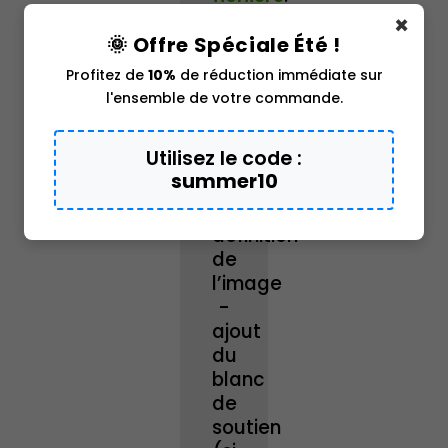
-
×
le
🌞 Offre Spéciale Été !
profil
Profitez de
10%
de réduction immédiate sur
colorimétrique
l'ensemble de votre commande.
-
le
Utilisez le code :
format
summer10
-
la
définition
de
l’image
-
ajout
du
blanc
de
soutien