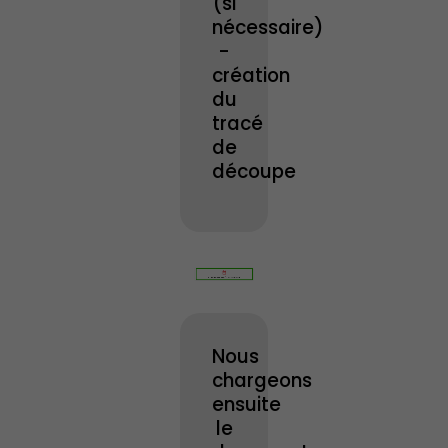
(si
nécessaire)
-
création
du
tracé
de
découpe
Nous
chargeons
ensuite
le