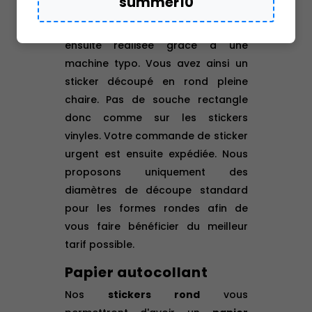
summer10
brillant et renforce la durée de vie
de l’autocollant. La découpe est
ensuite réalisée grâce à une
machine typo. Vous
avez ainsi un
sticker découpé en rond pleine
chaire. Pas de souche rectangle
donc comme sur les stickers
vinyles. Votre commande de sticker
urgent est ensuite expédiée.
Nous
proposons uniquement des
diamètres de découpe standard
pour les formes rondes afin de
vous faire bénéficier du meilleur
tarif possible.
Papier autocollant
Nos
stickers rond
vous