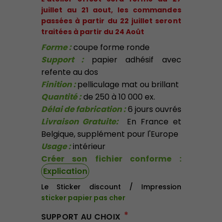
juillet au 21 aout, les commandes
passées à partir du 22 juillet seront
traitées à partir du 24 Août
Forme :
coupe forme ronde
Support :
papier adhésif avec
(12 avis)
refente au dos
Finition :
pelliculage mat ou brillant
Quantité :
de 250 à 10 000 ex.
Délai de fabrication :
6 jours ouvrés
Livraison Gratuite:
En France et
Belgique, supplément pour l'Europe
Usage :
intérieur
Créer son fichier conforme :
Explication
Le Sticker discount /
Impression
sticker papier pas che
r
*
SUPPORT AU CHOIX