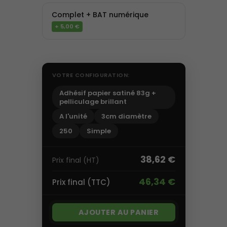
Complet + BAT numérique
+ 5,00 €
VOTRE CONFIGURATION:
Adhésif papier satiné 83g +
pelliculage brillant
A l'unité
3cm diamètre
250
Simple
38,62 €
Prix final (HT)
46,34 €
Prix final (TTC)
AJOUTER AU PANIER