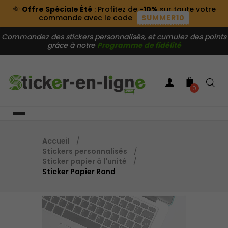
🌞
Offre Spéciale Été
: Profitez de
-10%
sur toute votre
commande avec le code
SUMMER10
Commandez des stickers personnalisés, et cumulez des points
grâce à notre
Programme de fidélité
0
Accueil
Stickers personnalisés
Sticker papier à l'unité
Sticker Papier Rond