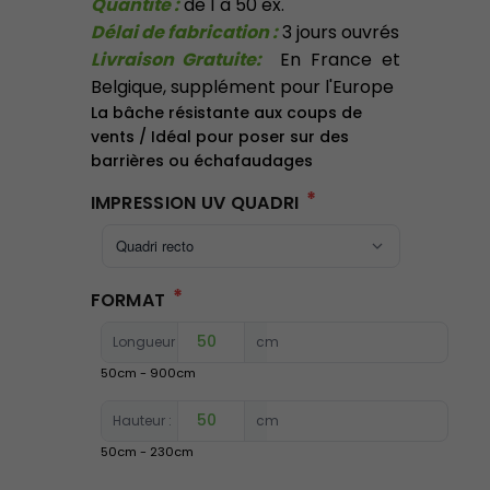
Quantité :
de 1 à 50 ex.
Délai de fabrication :
3 jours ouvrés
Livraison Gratuite:
En France et
Belgique, supplément pour l'Europe
La bâche résistante aux coups de
vents /
Idéal pour poser sur des
barrières ou échafaudages
*
IMPRESSION UV QUADRI
*
FORMAT
Longueur :
cm
50
cm -
900
cm
Hauteur :
cm
50
cm -
230
cm