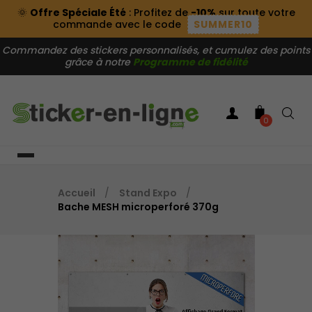
🌞
Offre Spéciale Été
: Profitez de
-10%
sur toute votre
commande avec le code
SUMMER10
Commandez des stickers personnalisés, et cumulez des points
grâce à notre
Programme de fidélité
0
Accueil
Stand Expo
Bache MESH microperforé 370g