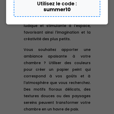
Utilisez le code :
dessins animés ou des paysages
summer10
enchanteurs. Le papier peint
personnalisé ajoute une touche
ludique et stimulante à l'espace,
favorisant ainsi l'imagination et la
créativité des plus petits.
Vous souhaitez apporter une
ambiance apaisante à votre
chambre ? Utiliser des couleurs
pour créer un papier peint qui
correspond à vos goûts et à
l'atmosphère que vous recherchez.
Des motifs floraux délicats, des
textures douces ou des paysages
sereins peuvent transformer votre
chambre en un havre de paix.