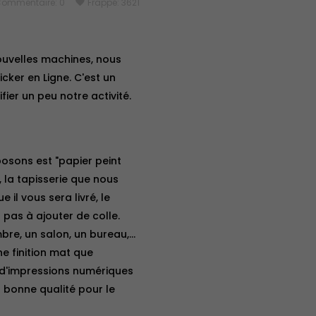
ommentaire:
0
favorite
Frappé:
3621
ouvelles machines, nous
icker en Ligne. C'est un
fier un peu notre activité.
osons est "papier peint
 la tapisserie que nous
il vous sera livré, le
 pas à ajouter de colle.
re, un salon, un bureau,...
e finition mat que
s d'impressions numériques
s bonne qualité pour le