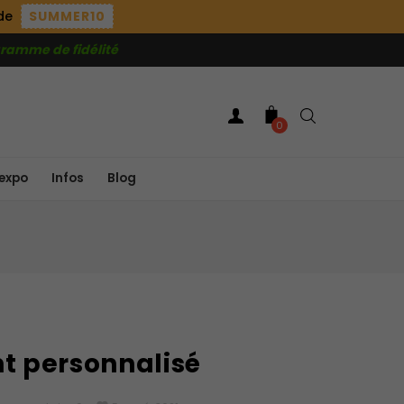
ode
SUMMER10
ramme de fidélité
0
expo
Infos
Blog
nt personnalisé