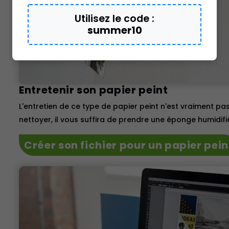
Utilisez le code :
summer10
Entretenir son papier peint
L'entretien de ce type de papier peint n'est vraiment pa
nettoyer, il vous suffira de prendre une éponge humidif
Créer son fichier pour un papier pein