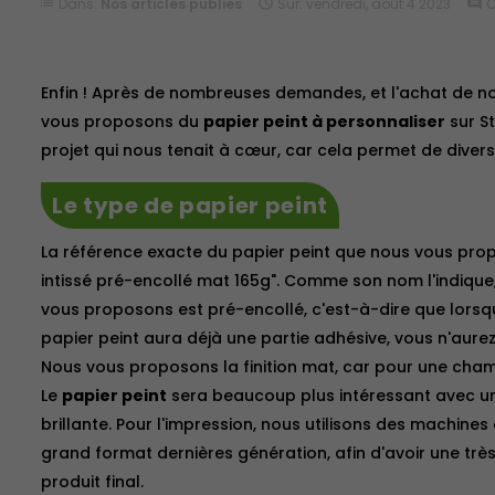
list
Dans:
Nos articles publiés

Sur:
vendredi,
août
4
2023
comment
C
Enfin ! Après de nombreuses demandes, et l'achat de n
vous proposons du
papier peint à personnaliser
sur St
projet qui nous tenait à cœur, car cela permet de diversi
Le type de papier peint
La référence exacte du papier peint que nous vous prop
intissé pré-encollé mat 165g". Comme son nom l'indique,
vous proposons est pré-encollé, c'est-à-dire que lorsque 
papier peint aura déjà une partie adhésive, vous n'aurez
Nous vous proposons la finition mat, car pour une chamb
Le
papier peint
sera beaucoup plus intéressant avec un
brillante. Pour l'impression, nous utilisons des machine
grand format dernières génération, afin d'avoir une trè
produit final.