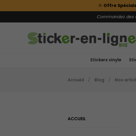
🌞
Offre Spéciale
Commandez des sti
Stickers vinyle
Sti
Accueil
Blog
Nos artic
ACCUEIL