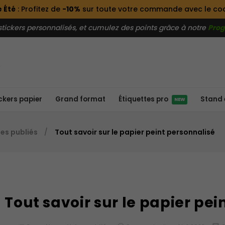
 Été
: Profitez de
-10%
sur toute votre commande avec le c
ckers personnalisés, et cumulez des points grâce à notre
Prog
ckers papier
Grand format
Stand 
Étiquettes pro
NEW
les publiés
Tout savoir sur le papier peint personnalisé
Tout savoir sur le papier pei