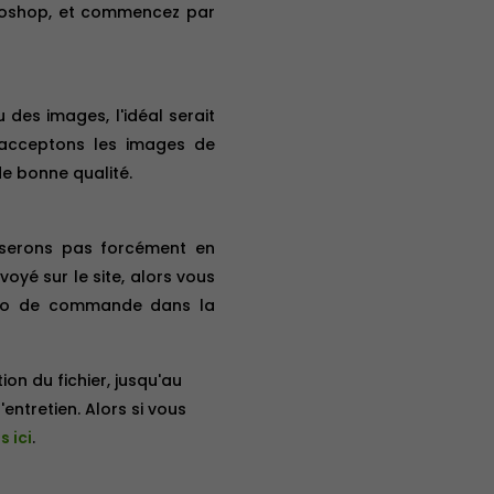
otoshop, et commencez par
des images, l'idéal serait
s acceptons les images de
de bonne qualité.
e serons pas forcément en
nvoyé sur le site, alors vous
éro de commande dans la
tion du fichier, jusqu'au
'entretien. Alors si vous
 ici
.