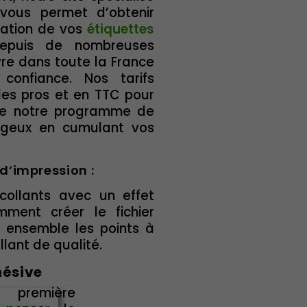
 vous permet d’obtenir
cation de vos
étiquettes
puis de nombreuses
vre dans toute la France
confiance. Nos tarifs
les pros et en TTC pour
z de notre programme de
tageux en cumulant vos
 d’impression :
ollants avec un effet
ent créer le fichier
r ensemble les points à
llant de qualité.
hésive
a première