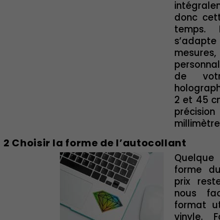
intégrale
donc cet
temps. 
s’adap
mesures,
personnali
de votr
holograp
2 et 45 c
préci
millimètre
2 Choisir la forme de l’autocollant
Quelqu
forme du
prix rest
nous fa
format ut
vinyle. 