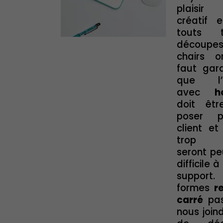
plaisir
créatif e
touts 
découpe
chairs or
faut gar
que l’a
avec
h
doit êtr
poser p
client et
trop c
seront pe
difficile à
support
formes
r
carré
pas
nous join