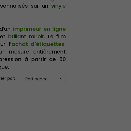
rsonnalisés sur un
vinyle
 d’un
imprimeur en ligne
fet
brillant miroir.
Le film
ur l
’achat d’étiquettes
sur mesure entièrement
pression à partir de 50
que.
rier par:
Pertinence
