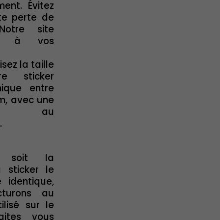
ment. Évitez
te perte de
Notre site
te à vos
sez la taille
e sticker
hique entre
m, avec une
sion au
.
e soit la
 sticker le
e identique,
cturons au
ilisé sur le
Faites vous