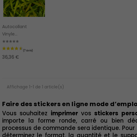
Autocollant
Vinyle
Holographique
36,36 €
Affichage 1-1 de 1 article(s)
Faire des stickers en ligne mode d’emploi
Vous souhaitez
imprimer
vos
stickers
pers
importe la forme ronde, carré ou bien dé
processus de commande sera identique. Pour ce
déterminez le format, la quantité et le suppor