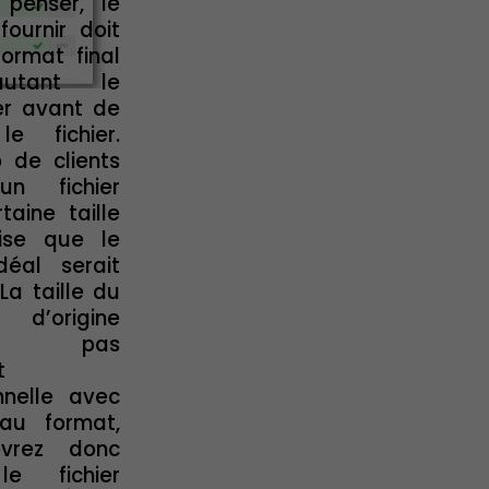
penser, le
fournir doit
ormat final
utant le
er avant de
le fichier.
 de clients
un fichier
taine taille
lise que le
is)
déal serait
 La taille du
 d’origine
nt pas
t
nnelle avec
au format,
vrez donc
le fichier