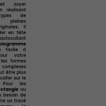
 et soyer
n réalisant
types de
s pleines
iginales. Il
der en tête
utocollant
ologramme
e facile à
our votre
 les formes
omplexes
ut être plus
 coller sur le
. Pour les
ectangle
ou
 besoin de
dre un tracé