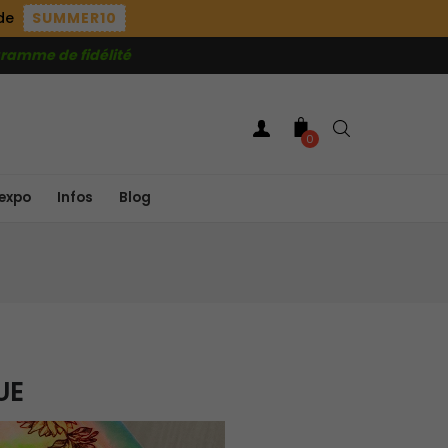
ode
SUMMER10
ramme de fidélité
0
expo
Infos
Blog
UE