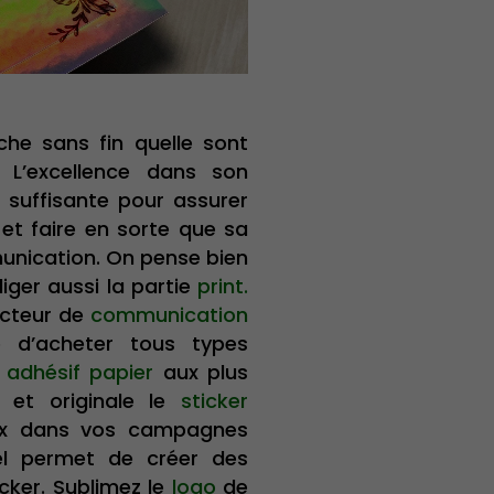
he sans fin quelle sont
. L’excellence dans son
 suffisante pour assurer
 et faire en sorte que sa
unication. On pense bien
iger aussi la partie
print.
cteur de
communication
d’acheter tous types
n
adhésif papier
aux plus
 et originale le
sticker
ix dans vos campagnes
iel permet de créer des
icker. Sublimez le
logo
de