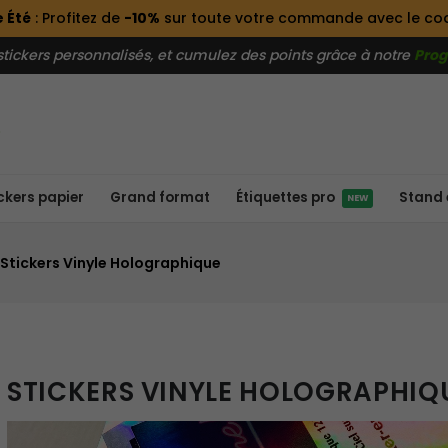
 Été
: Profitez de
-10%
sur toute votre commande avec le c
ckers personnalisés, et cumulez des points grâce à notre
Prog
ckers papier
Grand format
Stand 
Étiquettes pro
NEW
Stickers Vinyle Holographique
STICKERS VINYLE HOLOGRAPHIQ