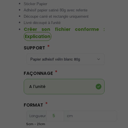
Sticker Papier
Adhésif papier satiné 80g avec refente
Découpe carré et rectangle uniquement
Livré découpé à l'unité
Créer son fichier conforme :
Explication
*
SUPPORT
*
FAÇONNAGE
A l'unité
*
FORMAT
Longueur :
cm
5
cm -
21
cm