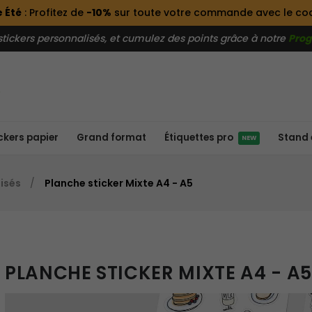
 Été
: Profitez de
-10%
sur toute votre commande avec le c
ckers personnalisés, et cumulez des points grâce à notre
Prog
ckers papier
Grand format
Stand 
Étiquettes pro
NEW
isés
Planche sticker Mixte A4 - A5
PLANCHE STICKER MIXTE A4 - A5