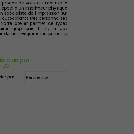
 proche de vous qui maitrise la
re appel à un imprimeur physique
 spécialiste de l’impression sur
s autocollants très personnalisés
 Notre atelier permet ce types
haine graphique. Il n’y a pas
tage du numérique en imprimants
ils d'un pro
e UV
rier par:
Pertinence
