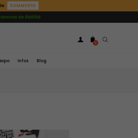
ode
SUMMER10
ramme de fidélité
0
expo
Infos
Blog