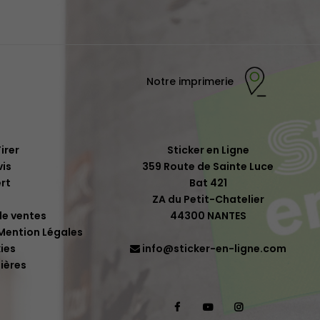
Notre imprimerie
irer
Sticker en Ligne
is
359 Route de Sainte Luce
rt
Bat 421
ZA du Petit-Chatelier
de ventes
44300 NANTES
 Mention Légales
ies
info@sticker-en-ligne.com
ières
Facebook
YouTube
Instagram