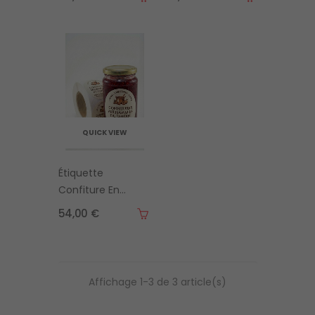
En Vinyle |...
Pot
QUICK VIEW
Étiquette
Confiture En
Rouleau Pour
54,00 €
Artisans &...
Affichage 1-3 de 3 article(s)