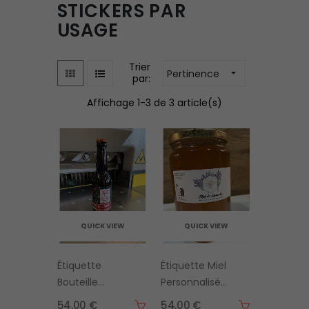
STICKERS PAR
USAGE
Trier
Pertinence

par:
Affichage 1-3 de 3 article(s)
QUICK VIEW
QUICK VIEW
Étiquette
Étiquette Miel
Bouteille
Personnalisée
Personnalisée
& Autocollant
54,00 €
54,00 €