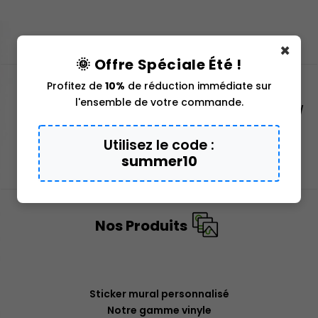
×
🌞 Offre Spéciale Été !
Profitez de
10%
de réduction immédiate sur
l'ensemble de votre commande.
Accueil Téléphonique de 8h à 18h au : 09 72 55 19
74
Utilisez le code :
info@sticker-en-ligne.com
summer10
Contactez-nous
L'entreprise
Nos Produits
Sticker mural personnalisé
Notre gamme vinyle