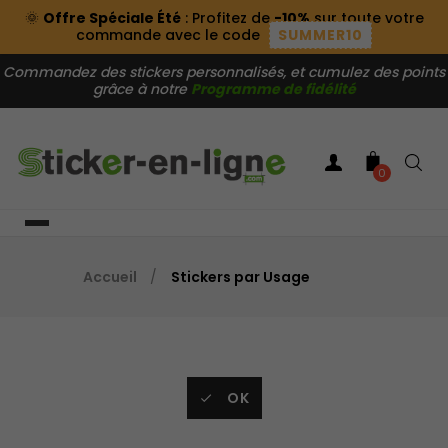
🌞
Offre Spéciale Été
: Profitez de
-10%
sur toute votre
commande avec le code
SUMMER10
Commandez des stickers personnalisés, et cumulez des points
grâce à notre
Programme de fidélité
0
Accueil
Stickers par Usage
OK
